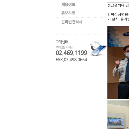
성균관의대강북
강북삼성병원은
기설치, 유리