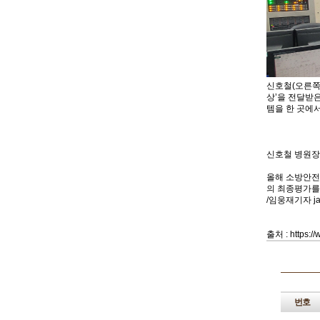
신호철(오른쪽
상’을전달받은
템을한 곳에서
신호철 병원장
올해소방안전대
의최종평가를 
/임웅재기자jael
출처: https:/
번호