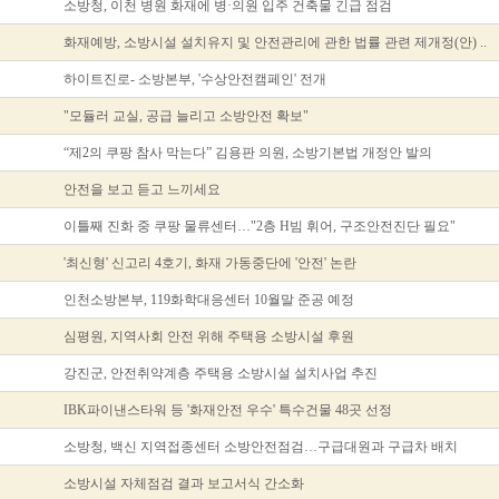
소방청, 이천 병원 화재에 병·의원 입주 건축물 긴급 점검
화재예방, 소방시설 설치유지 및 안전관리에 관한 법률 관련 제개정(안) ..
하이트진로- 소방본부, '수상안전캠페인' 전개
"모듈러 교실, 공급 늘리고 소방안전 확보"
“제2의 쿠팡 참사 막는다” 김용판 의원, 소방기본법 개정안 발의
안전을 보고 듣고 느끼세요
이틀째 진화 중 쿠팡 물류센터…"2층 H빔 휘어, 구조안전진단 필요"
'최신형' 신고리 4호기, 화재 가동중단에 '안전' 논란
인천소방본부, 119화학대응센터 10월말 준공 예정
심평원, 지역사회 안전 위해 주택용 소방시설 후원
강진군, 안전취약계층 주택용 소방시설 설치사업 추진
IBK파이낸스타워 등 '화재안전 우수' 특수건물 48곳 선정
소방청, 백신 지역접종센터 소방안전점검…구급대원과 구급차 배치
소방시설 자체점검 결과 보고서식 간소화