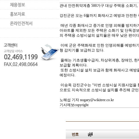
관내안전취약계층 500가구 대상 주택용 소화기,
강진군은오는 6월까지 화재사고 예방과 안전한 
매년 각종 화재사고 증가로 인명 피해를 방지하기
아파트를제외한 모든 주택은 소화기 및 단독경
의주택용 소방시설의 설치율은 매우 낮은 편이다
이에 군은 주택화재로 인한 인명피해를 예방하기 위
형감지기를 보급하고 있다.
올해는 기초생활수급자, 차상위계층, 장애인, 한
보급할계획이다.
또한 소방시설 설치 보급과 함께 화재사고 예방
예정이다.
이승옥 강진군수는 “이번 소방시설 지원사업을 통
으로도지속적으로 소방시설 설치를 추진해 군민의
노해섭기자 nogary@wikitree.co.kr
기사제보copyright
번호