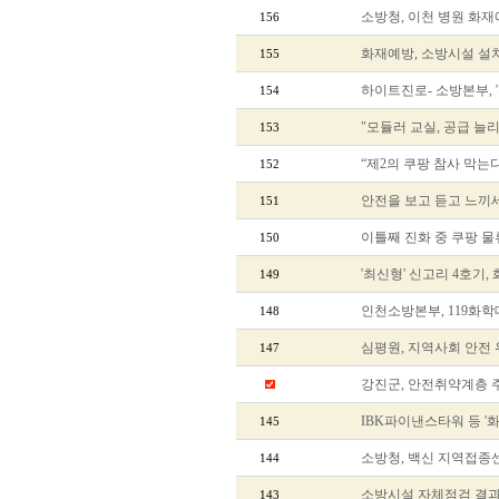
소방청, 이천 병원 화재
156
화재예방, 소방시설 설치
155
하이트진로- 소방본부, 
154
"모듈러 교실, 공급 늘
153
“제2의 쿠팡 참사 막는
152
안전을 보고 듣고 느끼
151
이틀째 진화 중 쿠팡 물
150
'최신형' 신고리 4호기,
149
인천소방본부, 119화학
148
심평원, 지역사회 안전
147
강진군, 안전취약계층 
IBK파이낸스타워 등 '
145
소방청, 백신 지역접
144
소방시설 자체점검 결과
143