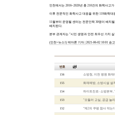
인천에서는2016~2020년 총 210건의 화학사고가
이후전문적인 화학사고 대응을 위한 119화학대
11월부터운영될 센터는 전문인력 30명이 배치될 
배치된다.
본부관계자는 "시민 생명과 안전 최우선 가치 실
(인천=뉴스1)박아론 기자 | 2021-06-02 10:01 송고
번호
소방청, 이천 병원 화재
156
화재예방, 소방시설 설치
155
하이트진로- 소방본부, 
154
"모듈러 교실, 공급 늘
153
“제2의 쿠팡 참사 막는
152