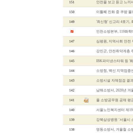
안전을 보고 듣고 느끼
151
이틀째 진화 중 쿠팡 물
150
'최신형' 신고리 4호기,
149
인천소방본부, 119화학
심평원, 지역사회 안전
147
강진군, 안전취약계층 
146
IBK파이낸스타워 등 '
145
소방청, 백신 지역접
144
소방시설 자체점검 결과
143
남해소방서, 2020년 
142
올 소방공무원 공채 평균 
141
서울노인복지센터 제1
140
강북삼성병원 ‘서울시 
139
영동소방서, 겨울철 소
138